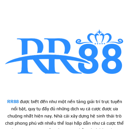
Cập nhật các link vào RR88 an toàn, mới nhất 2025
Giới thiệu tổng quan nền tảng casino RR88 #1
châu Á
Nhà cái uy tín RR88 đã ra đời từ nhiều năm trước, trụ sở
chính đặt tại Philippines. Bên cạnh đó, chúng tôi còn có văn
phòng đại diện ở rất nhiều quốc gia với mong muốn mang
RR88
được biết đến như một nền tảng giải trí trực tuyến
đến sân chơi hoàn hảo, uy tín, lành mạnh để phục vụ khách
nổi bật, quy tụ đầy đủ những dịch vụ cá cược được ưa
hàng trên toàn thế giới.
chuộng nhất hiện nay. Nhà cái xây dựng hệ sinh thái trò
chơi phong phú với nhiều thể loại hấp dẫn như cá cược thể
Thương hiệu RR88 ẩn chứa rất nhiều ý nghĩa đặc biệt mà